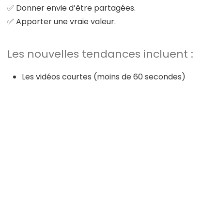
✅ Donner envie d’être partagées.
✅ Apporter une vraie valeur.
Les nouvelles tendances incluent :
Les vidéos courtes (moins de 60 secondes)
Les contenus en réalité augmentée
Les expériences interactives
Les lives et sessions Q&A
Passez à l’action dès
maintenant